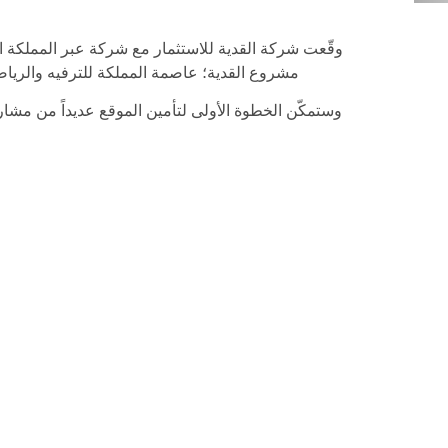
وقّعت شركة القدية للاستثمار مع شركة عبر المملكة ال
مشروع القدية؛ عاصمة المملكة للترفيه والرياضة
وستمكّن الخطوة الأولى لتأمين الموقع عديداً من مشاريع
شهراً يعد المرحلة الأولى من تأمين موقع القدي
ح
وعلّق الرئيس التنفيذي لشركة عبر المملكة السعودية صا
٢٥ سنة عملنا مع شركات رائدة في السعودية، ن
وأضاف “الحربي”: 
وتعمل شركة عبر المملكة السعودية في الهندسة و