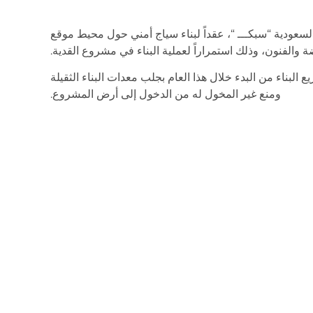
سعودية “سبكـــ “، عقداً لبناء سياج أمني حول محيط موقع
 والفنون، وذلك استمراراً لعملية البناء في مشروع القدية.
 البناء من البدء خلال هذا العام بجلب معدات البناء الثقيلة
ومنع غير المخول له من الدخول إلى أرض المشروع.
وقال المدير التنفيذي لتطوير البنية التحتية والمناطق في القدية سلمان الحبيس: “توقيع هذا العقد الذي تبلغ مدته ١٢
ة. نحن فخورون بالعمل مع شركة سعودية ذات خبرة في إنشاء
عاصمة المملكة للترفيه والرياضة والفنون”.
ويتضمن العقد تجهيز ٤٤٠ ألف متر مربع من أرض الموقع وبناء ٢٠ كيلو متراً من السياج الأمني و٢٣ كيلو متراً من
واجز الكابلات ونحو مليون متر مكعب من الأعمال الترابية.
لح بن سليم الحربي؛ على هذه الشراكة، بالقول: “لأكثر من
حن متحمسون للعمل مع القدية في هذا المشروع الذي سيغيّر
معالم الترفيه في السعودية”.
“ولتسهيل البناء في الموقع سيكون تأمينه الخطوة الأولى”.
التوريد وبناء مشاريع متوسطة وكبيرة مع القطاعين الخاص